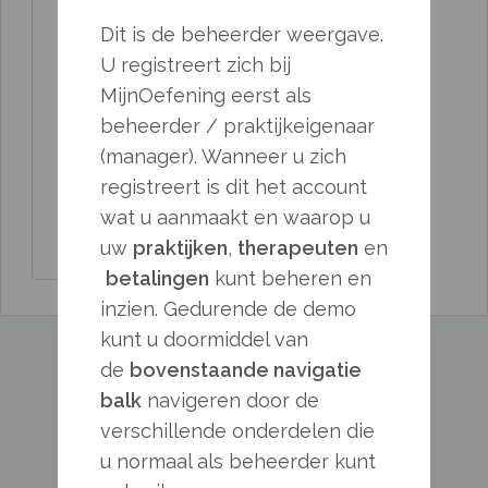
Beheer uw
edit
Dit is de beheerder weergave.
therapeuten
U registreert zich bij
MijnOefening eerst als
Pas uw Praktijk
edit
beheerder / praktijkeigenaar
aan.
(manager). Wanneer u zich
registreert is dit het account
Verwijder deze
delete
wat u aanmaakt en waarop u
praktijk
uw
praktijken
,
therapeuten
en
betalingen
kunt beheren en
inzien. Gedurende de demo
kunt u doormiddel van
de
bovenstaande navigatie
balk
navigeren door de
verschillende onderdelen die
u normaal als beheerder kunt