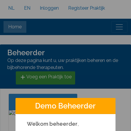
NL
EN
Inloggen
Registeer Praktijk
Home
Beheerder
Op deze pagina kunt u, uw praktijken beheren en de
bijbehorende therapeuten.
add
Voeg een Praktijk toe
Demo Praktijk
Demo Beheerder
Welkom beheerder
,