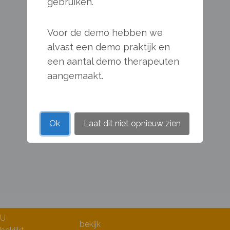
gebruiken.
Voor de demo hebben we
alvast een demo praktijk en
een aantal demo therapeuten
aangemaakt.
Ok
Laat dit niet opnieuw zien
U
bekijk